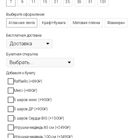
7
9
11
15
21
25
35
51
101
Выберите оформление
Атласная лента
Крафт-бумага
Матовая плёнка
Фоамиран
Бесплатная доставка
Букетная открытка
Добавьте к букету
Raffaello (+690₽)
Merci (+690₽)
5 шаров микс (+900₽)
5 шаров ДР (+900₽)
5 шаров Сердце BIG (+1500₽)
Игрушка-медведь 85 см (+2490₽)
Игрушка-медведь 100 см (+3490₽)